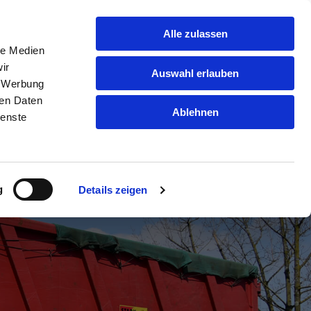
Alle zulassen
le Medien
rtstoffe
Downloadbereich
Jobs
Kontakt
ir
Auswahl erlauben
, Werbung
ren Daten
Ablehnen
ienste
g
Details zeigen