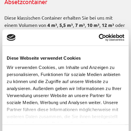
Absetzcontainer
Diese klassischen Container erhalten Sie bei uns mit
einem Volumen von
4 m³
,
5,5 m³
,
7 m³
,
10 m³
,
12 m³
oder
15 m³
. Alle Varianten bestellen Sie bei uns offen oder mit
Deckel.
Diese Webseite verwendet Cookies
Abrollcontainer
Wir verwenden Cookies, um Inhalte und Anzeigen zu
personalisieren, Funktionen für soziale Medien anbieten
Diese Container zeichnen sich durch eine größere
zu können und die Zugriffe auf unsere Website zu
Kapazität aus. Entscheiden Sie sich zwischen Containern
analysieren. Außerdem geben wir Informationen zu Ihrer
mit
12 m³
,
20 m³
und
40 m³
. Den kleinen Container bieten
Verwendung unserer Website an unsere Partner für
wir nur in offener Ausführung, die beiden anderen
soziale Medien, Werbung und Analysen weiter. Unsere
Behälter buchen Sie mit oder ohne Deckel.
Partner führen diese Informationen möglicherweise mit
weiteren Daten zusammen, die Sie ihnen bereitgestellt
haben oder die sie im Rahmen Ihrer Nutzung der Dienste
Presscontainer
gesammelt haben.