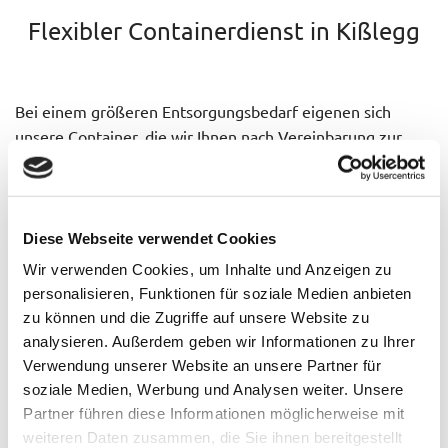
Flexibler Containerdienst in Kißlegg
Bei einem größeren Entsorgungsbedarf eigenen sich
unsere Container, die wir Ihnen nach Vereinbarung zur
Verfügung stellen. Ob vorübergehende Baustelle oder
langfristiger Bedarf im Unternehmen: Wir schnüren mit
Ihnen ein
individuelles Leistungspaket
!
Wählen Sie im ersten Schritt den
passenden Container
Diese Webseite verwendet Cookies
für Ihren Zweck. Die Auswahl im Überblick:
Wir verwenden Cookies, um Inhalte und Anzeigen zu
personalisieren, Funktionen für soziale Medien anbieten
zu können und die Zugriffe auf unsere Website zu
analysieren. Außerdem geben wir Informationen zu Ihrer
kompakte
Absetzcontainer
mit oder ohne Deckel:
Verwendung unserer Website an unsere Partner für
Das Volumen variiert zwischen 4 m³ und 15 m³.
soziale Medien, Werbung und Analysen weiter. Unsere
Partner führen diese Informationen möglicherweise mit
geräumige
Abrollcontainer
mit einer Kapazität von
weiteren Daten zusammen, die Sie ihnen bereitgestellt