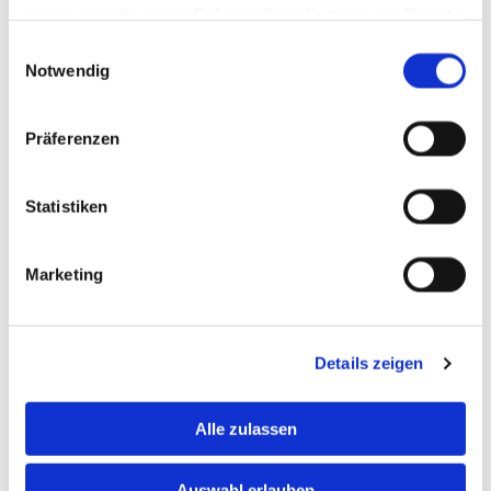
12 m³, 20 m³ oder 40 m³: Die Variante mit 12 m³
haben oder die sie im Rahmen Ihrer Nutzung der Dienste
liefern wir als offene Ausführung, die anderen
gesammelt haben.
Einwilligungsauswahl
Notwendig
beiden Modelle bieten wir alternativ mit Deckel.
praktische
Presscontainer
für Altpapier, Folien oder
Präferenzen
gemischte Verpackungen: Bestellen Sie diese
Container mit einem Volumen von 10 m³ oder 22 m³.
Statistiken
Sie wollen über einen längeren Zeitraum unsere
Leistungen bei der Entsorgung in Kißlegg nutzen? In
Marketing
diesem Fall organisieren wir für Sie auch
Container
für den speziellen Bedarf.
Details zeigen
Alle zulassen
Auswahl erlauben