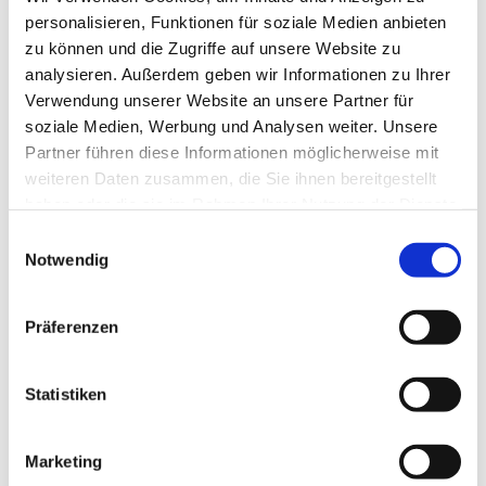
personalisieren, Funktionen für soziale Medien anbieten
eine längere Mietdauer auf Anfrage.
zu können und die Zugriffe auf unsere Website zu
analysieren. Außerdem geben wir Informationen zu Ihrer
Diese unterschiedlichen Container eignen sich
Verwendung unserer Website an unsere Partner für
insbesondere für gewerbliche Zwecke und im Rahmen von
soziale Medien, Werbung und Analysen weiter. Unsere
Bauarbeiten. Wir nehmen in diesen Containern sämtliche
Partner führen diese Informationen möglicherweise mit
Wertstoffe und Abfälle entgegen: Befüllen Sie die
weiteren Daten zusammen, die Sie ihnen bereitgestellt
Behälter zum Beispiel mit Altholz, Bauschutt, Folien,
haben oder die sie im Rahmen Ihrer Nutzung der Dienste
Altpapier oder Gipskarton. Wenden Sie sich bei Fragen an
gesammelt haben.
Einwilligungsauswahl
unseren Kundenservice!
Notwendig
Präferenzen
Kompakte Umleerbehälter für
vielfältige Materialien
Statistiken
Marketing
Darüber hinaus übergeben wir Ihnen auf Wunsch diverse