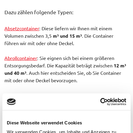
Dazu zählen folgende Typen:
Absetzcontainer
: Diese liefern wir Ihnen mit einem
Volumen zwischen 3,5
m³ und 15 m³
. Die Container
führen wir mit oder ohne Deckel.
Abrollcontainer
: Sie eignen sich bei einem größeren
Entsorgungsbedarf. Die Kapazität beträgt zwischen
12 m³
und 40 m³
. Auch hier entscheiden Sie, ob Sie Container
mit oder ohne Deckel bevorzugen.
Press- bzw. Selbstpresscontainer
: Bei Ihrem
Containerdienst in Ravensburg erhalten Sie auch
Container, welche Wertstoffe platzsparend
zusammenpressen. Bestellen Sie diese Container
Diese Webseite verwendet Cookies
wahlweise als Absetz- oder Abrollcontainer. Das Volumen
liegt bei
12 m³ oder 22 m³
. Sondergrößen erhalten Sie für
Wir verwenden Cookies, um Inhalte und Anzeigen zu