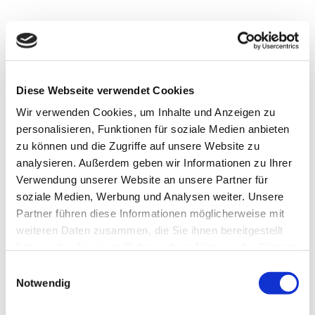
Bewerbungsformular
Diese Webseite verwendet Cookies
Ich möchte mich bewerben für die Stelle als
Wir verwenden Cookies, um Inhalte und Anzeigen zu
personalisieren, Funktionen für soziale Medien anbieten
LKW-Fahrer/in (m/w/d)
zu können und die Zugriffe auf unsere Website zu
analysieren. Außerdem geben wir Informationen zu Ihrer
Disponent (m/w/d)
Verwendung unserer Website an unsere Partner für
soziale Medien, Werbung und Analysen weiter. Unsere
Wertstoffhofmitarbeiter (m/w/d)
Partner führen diese Informationen möglicherweise mit
weiteren Daten zusammen, die Sie ihnen bereitgestellt
KFZ- und NFZ-Mechatroniker (m/w/d)
haben oder die sie im Rahmen Ihrer Nutzung der Dienste
gesammelt haben.
Einwilligungsauswahl
Notwendig