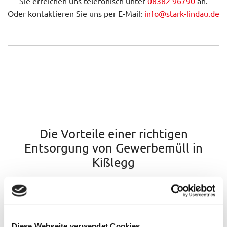
Sie erreichen uns telefonisch unter
08382 96790
an.
Oder kontaktieren Sie uns per E-Mail:
info@stark-lindau.de
Die Vorteile einer richtigen
Entsorgung von Gewerbemüll in
Kißlegg
In Ihrem Betrieb nehmen Sie, beziehungsweise Ihre
Mitarbeiterinnen und Mitarbeiter, eine
Vorsortierung
vor,
vergleichbar mit der Mülltrennung im privaten Haushalt.
Wenn das nicht vollständig möglich ist, kümmern wir uns
Diese Webseite verwendet Cookies