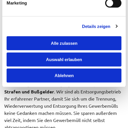
Marketing
und Entsorgung ist Ihre Sicherheit - auch was die
Einhaltung der Vorschriften
und Regeln für die
Gewerbemüll-Entsorgung betrifft.
Details zeigen
Die
Gewerbeabfallverordnung (GewAbfV)
regelt die
Pflichten zur Trennung, Wiederverwertung und
Alle zulassen
Entsorgung von Gewerbemüll. Das Ziel ist, die Menge der
Abfälle zu reduzieren, die in die sogenannte thermische
Auswahl erlauben
Abfallbehandlung gelangen oder auf Mülldeponien landen.
Gleichzeitig soll eine möglichst hochwertige Verwertung
Ablehnen
der Abfälle realisiert werden. Bei einer Zuwiderhandlung
und unsachgemäßer Entsorgung drohen empfindliche
Strafen und Bußgelder
. Wir sind als Entsorgungsbetrieb
Ihr erfahrener Partner, damit Sie sich um die Trennung,
Wiederverwertung und Entsorgung Ihres Gewerbemülls
keine Gedanken machen müssen. Sie sparen außerdem
viel Zeit, indem Sie den Gewerbemüll nicht selbst
abtransportieren müssen.