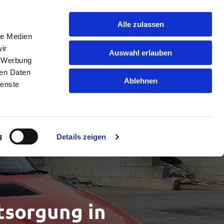
Alle zulassen
le Medien
rtstoffe
Downloadbereich
Jobs
Kontakt
ir
Auswahl erlauben
, Werbung
ren Daten
Ablehnen
ienste
g
Details zeigen
tsorgung in