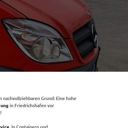
n nachvollziehbaren Grund: Eine hohe
gung
in Friedrichshafen vor
n
!
vice
. In Containern und