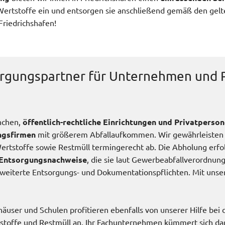
Wertstoffe ein und entsorgen sie anschließend gemäß den gelt
Friedrichshafen!
orgungspartner für Unternehmen und 
anchen,
öffentlich-rechtliche Einrichtungen
und Privatperso
ungsfirmen
mit größerem Abfallaufkommen. Wir gewährleisten
rtstoffe sowie Restmüll termingerecht ab. Die Abholung erfo
Entsorgungsnachweise
, die sie laut Gewerbeabfallverordnun
erweiterte Entsorgungs- und Dokumentationspflichten. Mit uns
äuser und Schulen profitieren ebenfalls von unserer Hilfe bei 
tstoffe und Restmüll an. Ihr Fachunternehmen kümmert sich d